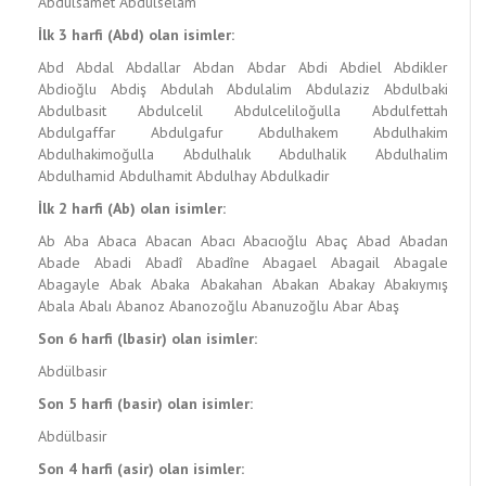
Abdulsamet
Abdulselam
İlk 3 harfi (Abd) olan isimler:
Abd
Abdal
Abdallar
Abdan
Abdar
Abdi
Abdiel
Abdikler
Abdioğlu
Abdiş
Abdulah
Abdulalim
Abdulaziz
Abdulbaki
Abdulbasit
Abdulcelil
Abdulceliloğulla
Abdulfettah
Abdulgaffar
Abdulgafur
Abdulhakem
Abdulhakim
Abdulhakimoğulla
Abdulhalık
Abdulhalik
Abdulhalim
Abdulhamid
Abdulhamit
Abdulhay
Abdulkadir
İlk 2 harfi (Ab) olan isimler:
Ab
Aba
Abaca
Abacan
Abacı
Abacıoğlu
Abaç
Abad
Abadan
Abade
Abadi
Abadî
Abadîne
Abagael
Abagail
Abagale
Abagayle
Abak
Abaka
Abakahan
Abakan
Abakay
Abakıymış
Abala
Abalı
Abanoz
Abanozoğlu
Abanuzoğlu
Abar
Abaş
Son 6 harfi (lbasir) olan isimler:
Abdülbasir
Son 5 harfi (basir) olan isimler:
Abdülbasir
Son 4 harfi (asir) olan isimler: