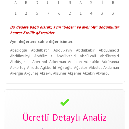
A
B
D
U
L
B
A
S
İ
R
1
2
5
7
6
2
1
4
3
3
Bu değere bağlı olarak; aynı "Değer" ve aynı "Ay" doğumlular
benzer özellik gösterirler.
Aynı değerlere sahip diğer isimler:
Abacıoğlu
Abdülbatın
Abdülkaviy
Abdülkebir
Abdülmacid
Abdülmuhyi
Abdülmuiz
Abdülvahid
Abdülvali
Abdürreşid
Abdüşşekür
Aberthol
Ackerman
Adalson
Adelaîdo
Adrîeanna
Aekerley
Afrodit
Agîlberht
Ağıroğlu
Ağustos
Akbulut
Akduman
Akergin
Akgüneş
Aksevil
Aksuner
Akşener
Aktekin
Akvarol
Ücretli Detaylı Analiz