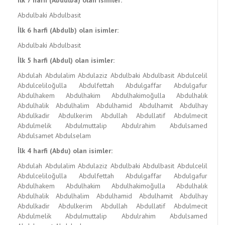
İlk 7 harfi (Abdulba) olan isimler:
Abdulbaki
Abdulbasit
İlk 6 harfi (Abdulb) olan isimler:
Abdulbaki
Abdulbasit
İlk 5 harfi (Abdul) olan isimler:
Abdulah
Abdulalim
Abdulaziz
Abdulbaki
Abdulbasit
Abdulcelil
Abdulceliloğulla
Abdulfettah
Abdulgaffar
Abdulgafur
Abdulhakem
Abdulhakim
Abdulhakimoğulla
Abdulhalık
Abdulhalik
Abdulhalim
Abdulhamid
Abdulhamit
Abdulhay
Abdulkadir
Abdulkerim
Abdullah
Abdullatif
Abdulmecit
Abdulmelik
Abdulmuttalip
Abdulrahim
Abdulsamed
Abdulsamet
Abdulselam
İlk 4 harfi (Abdu) olan isimler:
Abdulah
Abdulalim
Abdulaziz
Abdulbaki
Abdulbasit
Abdulcelil
Abdulceliloğulla
Abdulfettah
Abdulgaffar
Abdulgafur
Abdulhakem
Abdulhakim
Abdulhakimoğulla
Abdulhalık
Abdulhalik
Abdulhalim
Abdulhamid
Abdulhamit
Abdulhay
Abdulkadir
Abdulkerim
Abdullah
Abdullatif
Abdulmecit
Abdulmelik
Abdulmuttalip
Abdulrahim
Abdulsamed