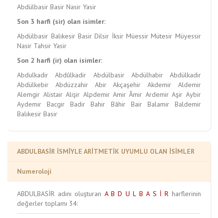
Abdülbasir
Basir
Nasir
Yasir
Son 3 harfi (sir) olan isimler:
Abdülbasir
Balıkesir
Basir
Dilsir
İksir
Müessir
Mütesir
Müyessir
Nasir
Tahsir
Yasir
Son 2 harfi (ir) olan isimler:
Abdulkadir
Abdûlkadir
Abdülbasir
Abdülhabir
Abdülkadir
Abdülkebir
Abdüzzahir
Abir
Akçaşehir
Akdemir
Aldemir
Alemgir
Alistair
Alişir
Alpdemir
Amir
Âmir
Ardemir
Aşir
Aybir
Aydemir
Bacgir
Badir
Bahir
Bâhir
Bair
Balamir
Baldemir
Balıkesir
Basir
ABDULBASİR İSMİYLE ARİTMETİK UYUMLU OLAN İSİMLER
Numeroloji
ABDULBASİR adını oluşturan
A
B
D
U
L
B
A
S
İ
R
harflerinin
değerler toplamı 34: