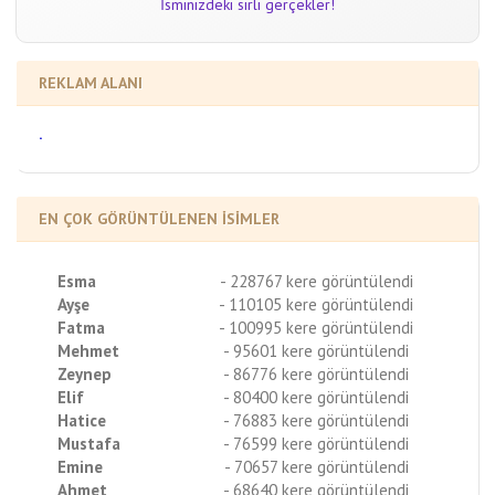
İsminizdeki sırlı gerçekler!
REKLAM ALANI
.
EN ÇOK GÖRÜNTÜLENEN İSİMLER
Esma
- 228767 kere görüntülendi
Ayşe
- 110105 kere görüntülendi
Fatma
- 100995 kere görüntülendi
Mehmet
- 95601 kere görüntülendi
Zeynep
- 86776 kere görüntülendi
Elif
- 80400 kere görüntülendi
Hatice
- 76883 kere görüntülendi
Mustafa
- 76599 kere görüntülendi
Emine
- 70657 kere görüntülendi
Ahmet
- 68640 kere görüntülendi